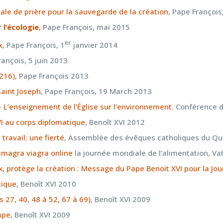
le de prière pour la sauvegarde de la création
, Pape Françoi
 l’écologie
,
Pape François, mai 2015
er
x
, Pape François, 1
janvier 2014
rançois, 5 juin 2013
-216)
, Pape François 2013
Saint Joseph
, Pape François, 19 March 2013
 – L’enseignement de l’Église sur l’environnement
. Conférence 
I au corps diplomatique
, Benoît XVI 2012
travail: une fierté
, Assemblée des évêques catholiques du Q
amagra viagra online
la journée mondiale de l’alimentation, Va
ix, protège la création : Message du Pape Benoit XVI pour la J
tique
, Benoît XVI 2010
s 27, 40, 48 à 52, 67 à 69)
, Benoît XVI 2009
ape
, Benoît XVI 2009